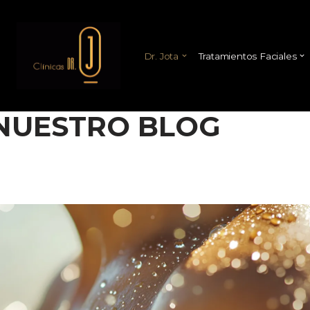
Saltar
al
Dr. Jota
Tratamientos Faciales
contenido
NUESTRO BLOG