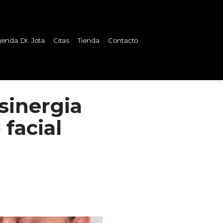
enda Dr. Jota
Citas
Tienda
Contacto
 sinergia
facial