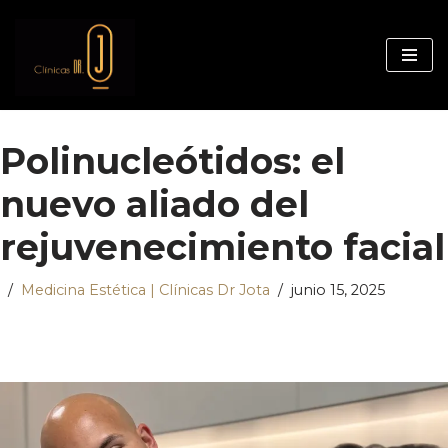
Saltar
al
contenido
Polinucleótidos: el
nuevo aliado del
rejuvenecimiento facial
Medicina Estética | Clínicas Dr Jota
junio 15, 2025