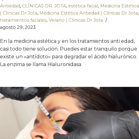
Antiedad
,
CLÍNICAS DR. JOTA
,
estética facial
,
Medicina Estética
| Clínicas Dr Jota
,
Medicina Estética Antiedad | Clínicas Dr Jota
,
tratamientos faciales
,
Verano | Clínicas Dr Jota
agosto 29, 2023
En la medicina estética y en los tratamientos anti edad,
casi todo tiene solución. Puedes estar tranquilo porque
existe un «antídoto» para degradar el ácido hialurónico.
La enzima se llama Hialuronidasa