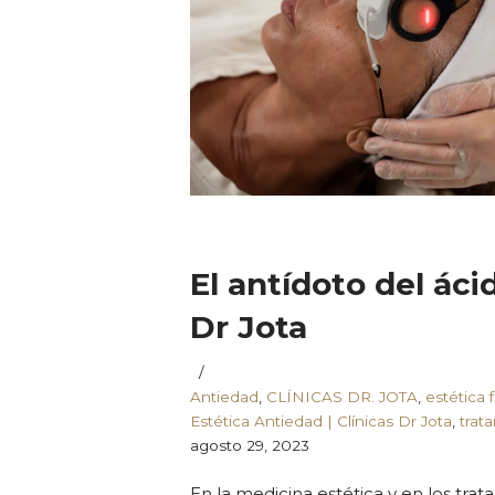
El antídoto del ácid
Dr Jota
Antiedad
,
CLÍNICAS DR. JOTA
,
estética f
Estética Antiedad | Clínicas Dr Jota
,
trat
agosto 29, 2023
En la medicina estética y en los trat