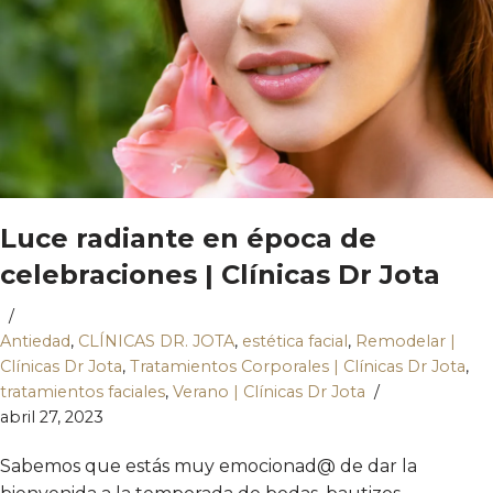
Luce radiante en época de
celebraciones | Clínicas Dr Jota
Antiedad
,
CLÍNICAS DR. JOTA
,
estética facial
,
Remodelar |
Clínicas Dr Jota
,
Tratamientos Corporales | Clínicas Dr Jota
,
tratamientos faciales
,
Verano | Clínicas Dr Jota
abril 27, 2023
Sabemos que estás muy emocionad@ de dar la