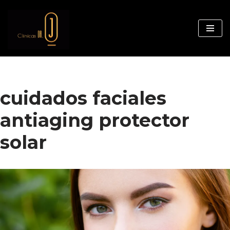
Saltar
al
contenido
cuidados faciales
antiaging protector
solar