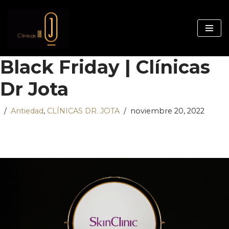
Saltar
al
contenido
Black Friday | Clínicas
Dr Jota
Antiedad
,
CLÍNICAS DR. JOTA
noviembre 20, 2022