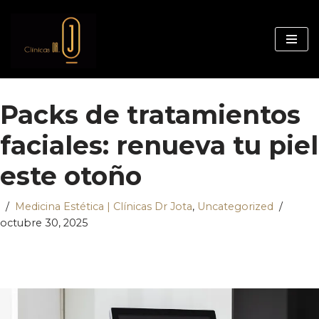
Saltar
al
contenido
Packs de tratamientos
faciales: renueva tu piel
este otoño
Medicina Estética | Clínicas Dr Jota
,
Uncategorized
octubre 30, 2025