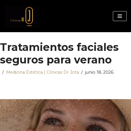
Saltar
al
contenido
Tratamientos faciales
seguros para verano
Medicina Estética | Clínicas Dr Jota
junio 18, 2026