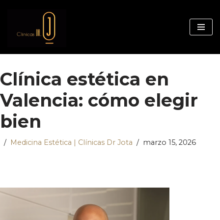
Saltar
al
contenido
Clínica estética en
Valencia: cómo elegir
bien
Medicina Estética | Clínicas Dr Jota
marzo 15, 2026